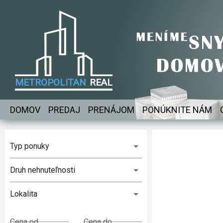
METROPOLITAN
REAL
Kompletne
zariadený
DOMOV
PREDAJ
PRENÁJOM
PONÚKNITE NÁM
90
štýlový 2-
Viktora Tegelhoffa
izbový byt
Prenájom
v TOP
Typ ponuky
lokalite
Druh nehnuteľnosti
Lokalita
Cena od
Cena do