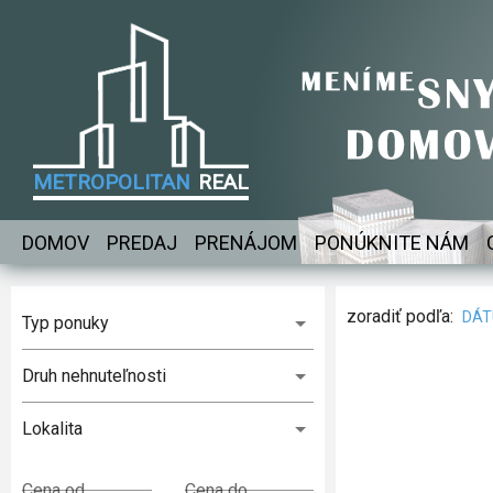
METROPOLITAN
REAL
Kompletne
DOMOV
PREDAJ
PRENÁJOM
PONÚKNITE NÁM
zariadený
900 €
/
štýlový 2-
Vajnorská
zoradiť podľa:
DÁ
izbový byt
Typ ponuky
Prenájom
v TOP
lokalite
Druh nehnuteľnosti
Lokalita
Cena od
Cena do