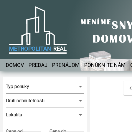
METROPOLITAN
REAL
DOMOV
PREDAJ
PRENÁJOM
PONÚKNITE NÁM
Typ ponuky
Druh nehnuteľnosti
Lokalita
Cena od
Cena do