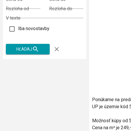
Rozloha od
Rozloha do
V texte
Iba novostavby
HĽADAJ
Ponúkame na predaj
UP je územie kód 
Možnosť kúpy od 5
Cena na m² je 249,