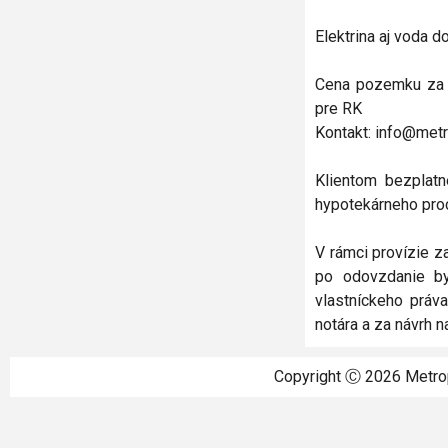
Elektrina aj voda 
Cena pozemku za 5
pre RK
Kontakt: info@metr
Klientom bezplat
hypotekárneho proc
V rámci provízie z
po odovzdanie by
vlastníckeho práv
notára a za návrh n
Copyright Ⓒ
2026
Metrop