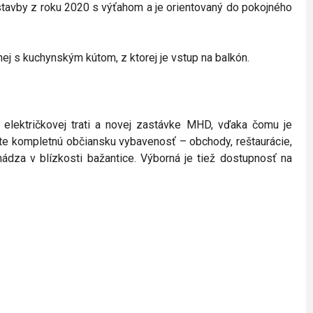
ostavby z roku 2020 s výťahom a je orientovaný do pokojného
j s kuchynským kútom, z ktorej je vstup na balkón.
 električkovej trati a novej zastávke MHD, vďaka čomu je
te kompletnú občiansku vybavenosť – obchody, reštaurácie,
chádza v blízkosti bažantice. Výborná je tiež dostupnosť na