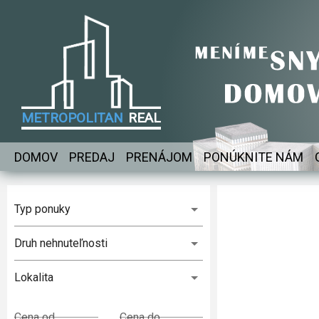
METROPOLITAN
REAL
DOMOV
PREDAJ
PRENÁJOM
PONÚKNITE NÁM
Typ ponuky
Druh nehnuteľnosti
Lokalita
Cena od
Cena do