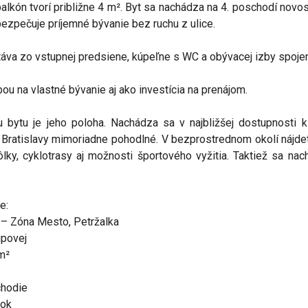
 balkón tvorí približne 4 m². Byt sa nachádza na 4. poschodí nov
bezpečuje príjemné bývanie bez ruchu z ulice.
va zo vstupnej predsiene, kúpeľne s WC a obývacej izby spojene
bou na vlastné bývanie aj ako investícia na prenájom.
 bytu je jeho poloha. Nachádza sa v najbližšej dostupnosti k
 Bratislavy mimoriadne pohodlné. V bezprostrednom okolí nájde
kôlky, cyklotrasy aj možnosti športového vyžitia. Taktiež sa na
e:
e – Zóna Mesto, Petržalka
upovej
m²
chodie
lok