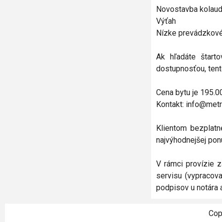
Novostavba kolaud
Výťah
Nízke prevádzkové
Ak hľadáte štarto
dostupnosťou, tent
Cena bytu je 195.0
Kontakt: info@metr
Klientom bezplatn
najvýhodnejšej pon
V rámci provízie 
servisu (vypracov
podpisov u notára a
Cop