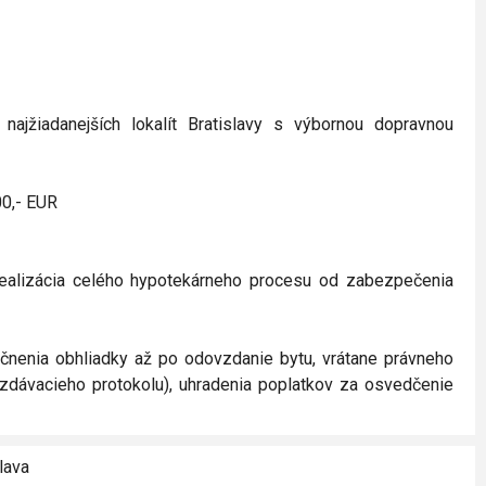
najžiadanejších lokalít Bratislavy s výbornou dopravnou
00,- EUR
ealizácia celého hypotekárneho procesu od zabezpečenia
čnenia obhliadky až po odovzdanie bytu, vrátane právneho
vzdávacieho protokolu), uhradenia poplatkov za osvedčenie
lava