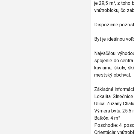
je 29,5 m², z toho
vnútrobloku, čo za
Dispozične pozostá
Byt je ideálnou voľ
Najväčšou výhodou
spojenie do centra
kaviarne, školy, š
mestský obchvat.
Základné informáci
Lokalita: Slnečnic
Ulica: Zuzany Chal
Výmera bytu: 25,5 
Balkón: 4 m²
Poschodie: 4. pos
Orientácia: vnútrob