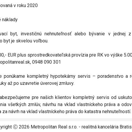
ovaná v roku 2020
 náklady
vací byt, investičnú nehnuteľnosť alebo bývanie v jednej z 
o byt je skvelou voľbou.
00,- EUR plus sprostredkovateľská provízia pre RK vo výške 5.0
opolitanreal.sk, 0948 090 301
e ponúkame kompletný hypotekárny servis – poradenstvo a r
uky až po uzavretie úverovej zmluvy.
zabezpečujeme pre našich klientov kompletný servis od uskuto
ania všetkých zmlúv, návrhu na vklad vlastníckeho práva a odo
 za návrh na vklad vlastníckeho práva do katastra nehnuteľností.
yright Ⓒ
2026
Metropolitan Real s.r.o. -
realitná kancelária
Bratis