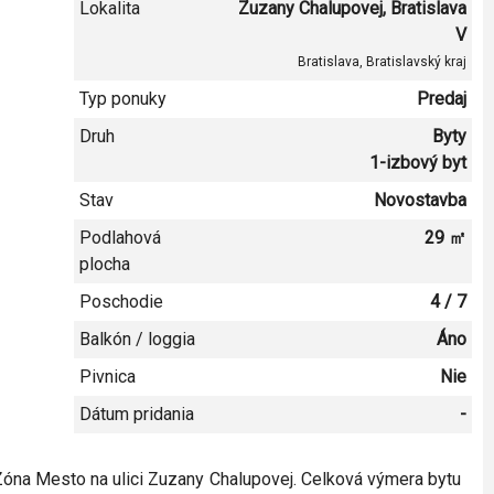
Lokalita
Zuzany Chalupovej
, Bratislava
V
Bratislava
,
Bratislavský kraj
Typ ponuky
Predaj
Druh
Byty
1-izbový byt
Stav
Novostavba
Podlahová
29
㎡
plocha
Poschodie
4
/
7
Balkón / loggia
Áno
Pivnica
Nie
Dátum pridania
-
óna Mesto na ulici Zuzany Chalupovej. Celková výmera bytu