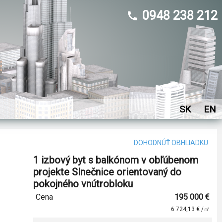
0948 238 212
SK
EN
DOHODNÚŤ OBHLIADKU
1 izbový byt s balkónom v obľúbenom
projekte Slnečnice orientovaný do
pokojného vnútrobloku
Cena
195 000 €
6 724,13 €
/㎡