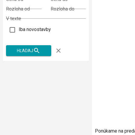
Rozloha od
Rozloha do
V texte
Iba novostavby
HĽADAJ
Ponúkame na preda